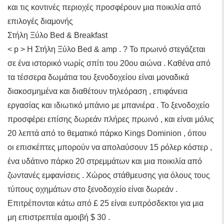
και τις κοντινές περιοχές προσφέρουν μια ποικιλία από
επιλογές διαμονής
Στήλη Ξύλο Bed & Breakfast
< p > Η Στήλη Ξύλο Bed & amp . ? Το πρωινό στεγάζεται
σε ένα ιστορικό νωρίς σπίτι του 20ου αιώνα . Καθένα από
τα τέσσερα δωμάτια του ξενοδοχείου είναι μοναδικά
διακοσμημένα και διαθέτουν τηλεόραση , επιφάνεια
εργασίας και ιδιωτικό μπάνιο με μπανιέρα . Το ξενοδοχείο
προσφέρει επίσης δωρεάν πλήρες πρωινό , και είναι μόλις
20 λεπτά από το θεματικό πάρκο Kings Dominion , όπου
οι επισκέπτες μπορούν να απολαύσουν 15 ρόλερ κόστερ ,
ένα υδάτινο πάρκο 20 στρεμμάτων και μια ποικιλία από
ζωντανές εμφανίσεις . Χώρος στάθμευσης για όλους τους
τύπους οχημάτων στο ξενοδοχείο είναι δωρεάν .
Επιτρέπονται κάτω από £ 25 είναι ευπρόσδεκτοι για μια
μη επιστρεπτέα αμοιβή $ 30 .