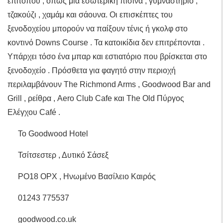
επιτόπου , όπως μια εσωτερική πισίνα , γυμναστήριο ,
τζακούζι , χαμάμ και σάουνα. Οι επισκέπτες του
ξενοδοχείου μπορούν να παίξουν τένις ή γκολφ στο
κοντινό Downs Course . Τα κατοικίδια δεν επιτρέπονται .
Υπάρχει τόσο ένα μπαρ και εστιατόριο που βρίσκεται στο
ξενοδοχείο . Πρόσθετα για φαγητό στην περιοχή
περιλαμβάνουν The Richmond Arms , Goodwood Bar and
Grill , ρείθρα , Aero Club Cafe και The Old Πύργος
Ελέγχου Café .
Το Goodwood Hotel
Τσίτσεστερ , Δυτικό Σάσεξ
PO18 ΟΡΧ , Ηνωμένο Βασίλειο Καιρός
01243 775537
goodwood.co.uk