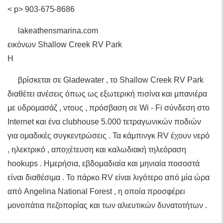
< p> 903-675-8686
lakeathensmarina.com
εικόνων Shallow Creek RV Park
Η
βρίσκεται σε Gladewater , το Shallow Creek RV Park
διαθέτει ανέσεις όπως ως εξωτερική πισίνα και μπανιέρα
με υδρομασάζ , ντους , πρόσβαση σε Wi - Fi σύνδεση στο
Internet και ένα clubhouse 5.000 τετραγωνικών ποδιών
για ομαδικές συγκεντρώσεις . Τα κάμπινγκ RV έχουν νερό
, ηλεκτρικό , αποχέτευση και καλωδιακή τηλεόραση
hookups . Ημερήσια, εβδομαδιαία και μηνιαία ποσοστά
είναι διαθέσιμα . Το πάρκο RV είναι λιγότερο από μία ώρα
από Angelina National Forest , η οποία προσφέρει
μονοπάτια πεζοπορίας και των αλιευτικών δυνατοτήτων .