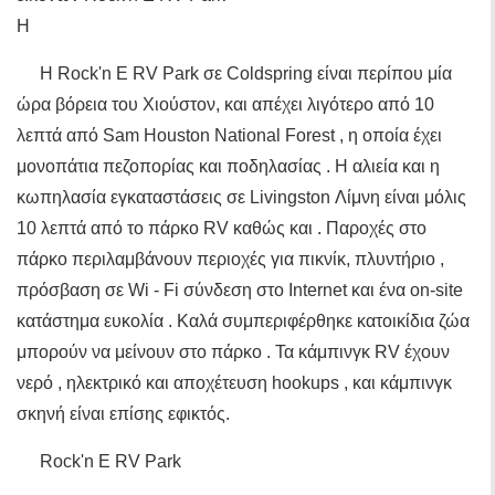
Η
Η Rock'n E RV Park σε Coldspring είναι περίπου μία
ώρα βόρεια του Χιούστον, και απέχει λιγότερο από 10
λεπτά από Sam Houston National Forest , η οποία έχει
μονοπάτια πεζοπορίας και ποδηλασίας . Η αλιεία και η
κωπηλασία εγκαταστάσεις σε Livingston Λίμνη είναι μόλις
10 λεπτά από το πάρκο RV καθώς και . Παροχές στο
πάρκο περιλαμβάνουν περιοχές για πικνίκ, πλυντήριο ,
πρόσβαση σε Wi - Fi σύνδεση στο Internet και ένα on-site
κατάστημα ευκολία . Καλά συμπεριφέρθηκε κατοικίδια ζώα
μπορούν να μείνουν στο πάρκο . Τα κάμπινγκ RV έχουν
νερό , ηλεκτρικό και αποχέτευση hookups , και κάμπινγκ
σκηνή είναι επίσης εφικτός.
Rock'n E RV Park