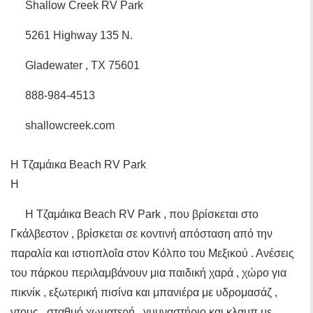
Shallow Creek RV Park
5261 Highway 135 N.
Gladewater , TX 75601
888-984-4513
shallowcreek.com
Η Τζαμάικα Beach RV Park
Η
Η Τζαμάικα Beach RV Park , που βρίσκεται στο
Γκάλβεστον , βρίσκεται σε κοντινή απόσταση από την
παραλία και ιστιοπλοΐα στον Κόλπο του Μεξικού . Ανέσεις
του πάρκου περιλαμβάνουν μια παιδική χαρά , χώρο για
πικνίκ , εξωτερική πισίνα και μπανιέρα με υδρομασάζ ,
ντους , σταθμό χωματερή , γυμναστήριο και κλαμπ με