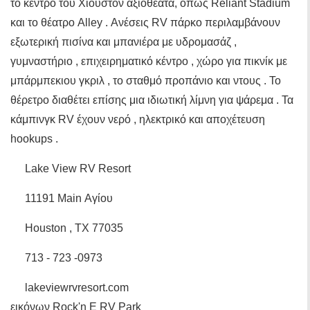
το κέντρο του Χιούστον αξιοθέατα, όπως Reliant Stadium
και το θέατρο Alley . Ανέσεις RV πάρκο περιλαμβάνουν
εξωτερική πισίνα και μπανιέρα με υδρομασάζ ,
γυμναστήριο , επιχειρηματικό κέντρο , χώρο για πικνίκ με
μπάρμπεκιου γκριλ , το σταθμό προπάνιο και ντους . Το
θέρετρο διαθέτει επίσης μια ιδιωτική λίμνη για ψάρεμα . Τα
κάμπινγκ RV έχουν νερό , ηλεκτρικό και αποχέτευση
hookups .
Lake View RV Resort
11191 Main Αγίου
Houston , TX 77035
713 - 723 -0973
lakeviewrvresort.com
εικόνων Rock'n E RV Park