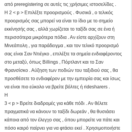
από preregistering σε αυτές τις χρήσιμες ιστοσελίδες .
Η 2 < p > Επιλέξτε προορισμούς . Φυσικά , ο τελικός
προορισμός σας μπορεί να είναι το ίδιο με το σημείο
εκκίνησής σας , αλλά χωρίζεται το ταξίδι σας σε ένα ή
περισσότερα μικρότερα πόδια . Αν είστε αρχίζουν στη
Μινεάπολη , για παράδειγμα , και τον τελικό προορισμό
σας είναι Σαν Ντιέγκο , επιλέξτε τα σημεία ενδιαφέροντος
στο μεταξύ, όπως Billings , Πόρτλαντ και το Σαν
Φρανσίσκο . Αύξηση των ποδιών του ταξιδιού σας , θα
προσθέσετε το ενδιαφέρον με την εμπειρία σας και ίσως
να είναι πιο εύκολο να βρείτε βόλτες ή ridesharers .
Η
3 < p > Βρείτε διαδρομές για κάθε πόδι . Αν θέλετε
πραγματικά να κάνουν το ταξίδι δωρεάν , θα θυσιάσει
κάποια από τον έλεγχο σας , όπου μπορείτε να πάτε και
πόσο καιρό παίρνει για να φτάσει εκεί . Χρησιμοποιήστε