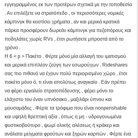
εγγεγραμμένος εκ των προτέρων σχετικά με την τοποθεσία
. Αν επιλέξετε να στρατόπεδο , οι περισσότερες νομικές
κάμπινγκ θα κοστίσει χρήματα , αν και μερικά κρατικά
πάρκα προσφέρουν δωρεάν κάμπινγκ για πεζοπόρους και
ποδηλάτες χωρίς RVs , έτσι ρωτήσετε μπροστά από το
χρόνο .
Η 6 < p > Πακέτο . Φέρτε μόνο μία αλλαγή του ιματισμού
και μερικά επιπλέον ζεύγη των εσωρούχων . Rideshares
σας πιο πιθανό να έχουν πολύ περιορισμένο χώρο , έτσι
πακέτο μόνο ό, τι είναι απολύτως αναγκαίο . Εάν πρέπει
να φέρει εργαλείο στρατοπέδευσης , φέρει μόνο το
ελάχιστο του έναν υπνόσακο , μαξιλάρι ύπνου και
μουσαμάδες . Φέρτε τα τρόφιμα που είναι nonperishable
και υψηλή θρεπτική αξία , όπως η μη - υδρογονωμένα
φυστικοβούτυρο , ψωμί ολικής αλέσεως ή κράκερ και
ανάλατα μείγματα φρούτων και ξηρών καρπών . Φέρτε ένα