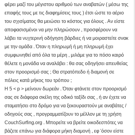
φέρει μαζί του μέγιστου αριθμού των αναβατών ( μέσω της
επαφής τους με τις διαφημίσεις τους ) έτσι ώστε το αέριο
του σχισίματος θα μειώσει το κόστος για όλους . Αν είστε
αποφασισμένοι να μην πληρώσουν , προσφέρουν να
λάβει τα νυχτερινή οδήγηση βάρδιες ή να μοιραστείτε σνακ
με την ομάδα . Όταν η πληρωμή ή μη πληρωμή έχει
συμφωνηθεί από όλα τα μέρη , μιλάμε για το πόσο καιρό
θέλετε η μονάδα να αναλάβει : θα σας οδηγήσει απευθείας
στον προορισμό σας ; Θα στρατόπεδο ή διαμονή σε
πόλεις κατά μήκος του τρόπου ;
Η 5 < p > μείνουν δωρεάν . Όταν φτάνετε στον προορισμό
σας σε διάφορα σκέλη της οδικό ταξίδι σας , ή αν έχετε να
σταματήσει στο δρόμο για να ξεκουραστούν με αναβάτες /
οδηγούς σας , προγραμματίζουν το μέλλον με τη χρήση
CouchSurfing.org . Μπορείτε να βρείτε οικοδεσπότες να
βάζετε επάνω για διάφορα μήκη διαμονή , εφ 'όσον είστε