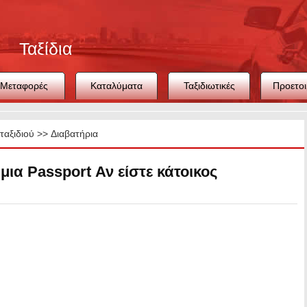
Ταξίδια
Μεταφορές
Καταλύματα
Ταξιδιωτικές
Προετοι
συμβουλές
ταξιδ
ταξιδιού
>>
Διαβατήρια
μια Passport Αν είστε κάτοικος