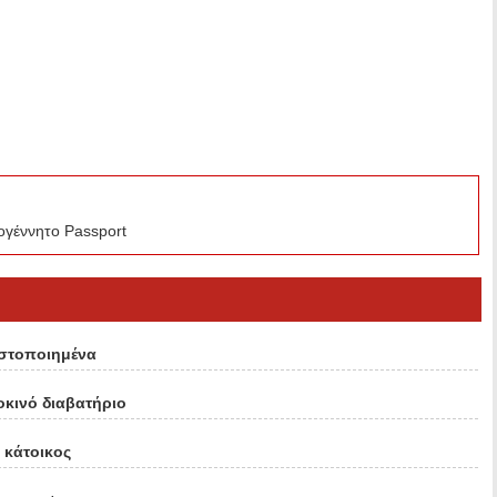
εογέννητο Passport
ιστοποιημένα
κινό διαβατήριο
 κάτοικος