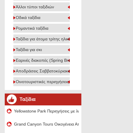
Άλλοι τύποι ταξιδιών
Οδικά ταξίδια
Ρομαντικά ταξίδια
Ταξίδια για άτομα τρίτης ηλικίας
Ταξίδια για σκι
Εαρινές διακοπές (Spring Break)
Αποδράσεις Σαββατοκύριακου
Οινοτουριστικές περιηγήσεις
Ταξίδια
Yellowstone Park Περιηγήσεις με λεωφορείο Από το Ντένβερ
Grand Canyon Tours Οικογένεια Από την Καλιφόρνια