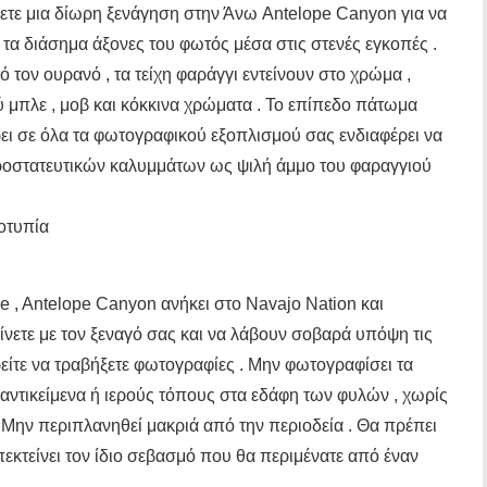
ετε μια δίωρη ξενάγηση στην Άνω Antelope Canyon για να
 τα διάσημα άξονες του φωτός μέσα στις στενές εγκοπές .
 τον ουρανό , τα τείχη φαράγγι εντείνουν στο χρώμα ,
 μπλε , μοβ και κόκκινα χρώματα . Το επίπεδο πάτωμα
ει σε όλα τα φωτογραφικού εξοπλισμού σας ενδιαφέρει να
ροστατευτικών καλυμμάτων ως ψιλή άμμο του φαραγγιού
οτυπία
e , Antelope Canyon ανήκει στο Navajo Nation και
είνετε με τον ξεναγό σας και να λάβουν σοβαρά υπόψη τις
ρείτε να τραβήξετε φωτογραφίες . Μην φωτογραφίσει τα
ά αντικείμενα ή ιερούς τόπους στα εδάφη των φυλών , χωρίς
 Μην περιπλανηθεί μακριά από την περιοδεία . Θα πρέπει
επεκτείνει τον ίδιο σεβασμό που θα περιμένατε από έναν