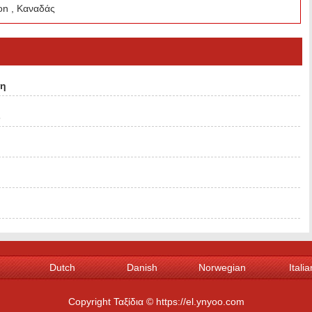
on , Καναδάς
τη
s
Dutch
Danish
Norwegian
Italia
Spanish
Portuguese
Swedish
Gree
Copyright Ταξίδια © https://el.ynyoo.com