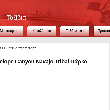
Ταξίδια
Μεταφορές
Καταλύματα
Ταξιδιωτικές
Προετοι
συμβουλές
ταξιδ
ν
>>
Ταξίδια περιπέτειας
elope Canyon Navajo Tribal Πάρκο