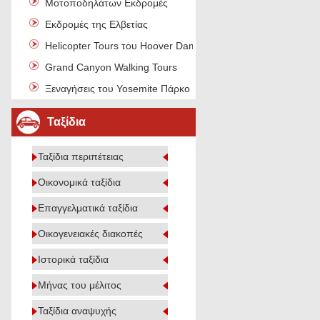
Μοτοποδηλάτων Εκδρομές
Εκδρομές της Ελβετίας
Helicopter Tours του Hoover Dam
Grand Canyon Walking Tours
Ξεναγήσεις του Yosemite Πάρκο
Ταξίδια
Ταξίδια περιπέτειας
Οικονομικά ταξίδια
Επαγγελματικά ταξίδια
Οικογενειακές διακοπές
Ιστορικά ταξίδια
Μήνας του μέλιτος
Ταξίδια αναψυχής