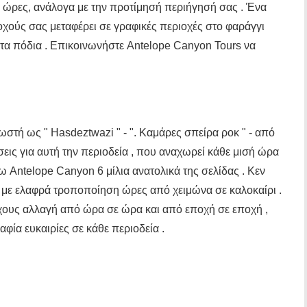
ο ώρες, ανάλογα με την προτίμησή περιήγησή σας . Ένα
οχούς σας μεταφέρει σε γραφικές περιοχές στο φαράγγι
τα πόδια . Επικοινωνήστε Antelope Canyon Tours να
ωστή ως " Hasdeztwazi " - ". Καμάρες σπείρα ροκ " - από
σεις για αυτή την περιοδεία , που αναχωρεί κάθε μισή ώρα
Antelope Canyon 6 μίλια ανατολικά της σελίδας . Κεν
, με ελαφρά τροποποίηση ώρες από χειμώνα σε καλοκαίρι .
άχους αλλαγή από ώρα σε ώρα και από εποχή σε εποχή ,
ία ευκαιρίες σε κάθε περιοδεία .