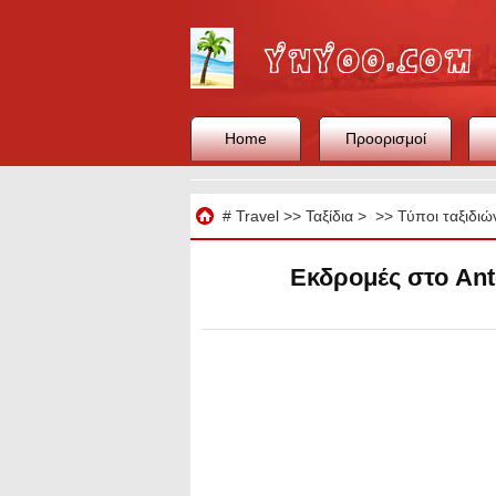
Home
Προορισμοί
Ταξίδια
#
Travel
>>
Ταξίδια
> >>
Τύποι ταξιδιώ
Εκδρομές στο Ant