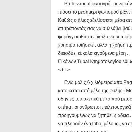
Professional φωτογράφοι να κάν
πιάσει το μεσημέρι φωτισμού ρίχνει
Καθώς ο ήλιος εξελίσσεται μέσα από
επιτρέποντάς σας να συλλάβει βαθύ
φαράγγι καθιστά εύκολο να μεταφέρ
χρησιμοποιήσετε , αλλά η χρήση π
διεισδύει εύκολα κινούμενα μέρη .
Εικόνων Tribal Κτηματολογίου εθιμ
< br >
Ενώ μόλις 6 χιλιόμετρα από Pag
κατοικείται από μέλη της φυλής . Μ
οδηγίες του σχετικά με το πού μπο
σπίτια , οι άνθρωποι , τελετουργικ
προηγουμένως να ζητηθεί η άδεια .
να πληρούν ένα tribal μέλους , να 
επισκέπτη στο σπίτι σας .