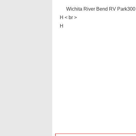
Wichita River Bend RV Park300
Η < br >
Η