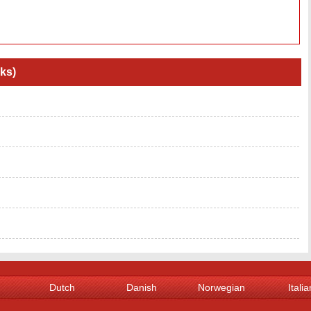
α
ks)
Dutch
Danish
Norwegian
Italia