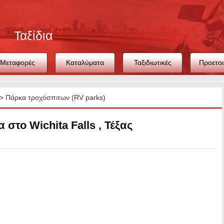
Ταξίδια
Μεταφορές
Καταλύματα
Ταξιδιωτικές
Προετοι
συμβουλές
ταξιδ
>
Πάρκα τροχόσπιτων (RV parks)
στο Wichita Falls , Τέξας