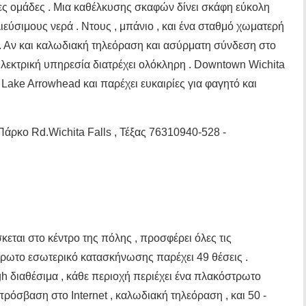
ς ομάδες . Μια καθέλκυσης σκαφών δίνει σκάφη εύκολη
εύσιμους νερά . Ντους , μπάνιο , και ένα σταθμό χωματερή
ες. Αν και καλωδιακή τηλεόραση και ασύρματη σύνδεση στο
 ηλεκτρική υπηρεσία διατρέχει ολόκληρη . Downtown Wichita
ό Lake Arrowhead και παρέχει ευκαιρίες για φαγητό και
άρκο Rd.Wichita Falls , Τέξας 76310940-528 -
σκεται στο κέντρο της πόλης , προσφέρει όλες τις
τρωτο εσωτερικό κατασκήνωσης παρέχει 49 θέσεις .
gh διαθέσιμα , κάθε περιοχή περιέχει ένα πλακόστρωτο
ρόσβαση στο Internet , καλωδιακή τηλεόραση , και 50 -