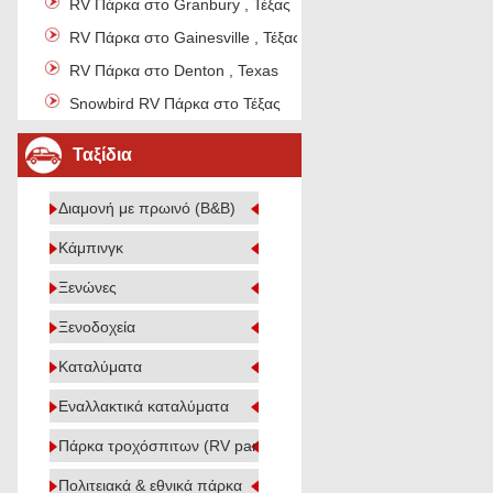
RV Πάρκα στο Granbury , Τέξας
RV Πάρκα στο Gainesville , Τέξας
RV Πάρκα στο Denton , Texas
Snowbird RV Πάρκα στο Τέξας
Ταξίδια
Διαμονή με πρωινό (B&B)
Κάμπινγκ
Ξενώνες
Ξενοδοχεία
Καταλύματα
Εναλλακτικά καταλύματα
Πάρκα τροχόσπιτων (RV parks)
Πολιτειακά & εθνικά πάρκα