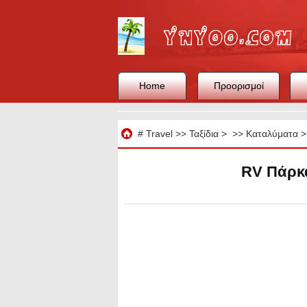
Home
Προορισμοί
Ταξίδια
#
Travel
>>
Ταξίδια
> >>
Καταλύματα
>
RV Πάρκα 