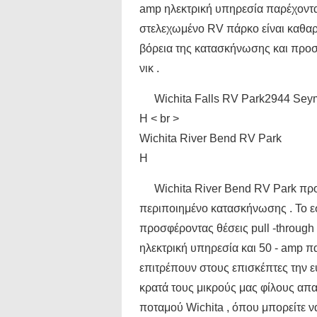
amp ηλεκτρική υπηρεσία παρέχονται
στελεχωμένο RV πάρκο είναι καθαρό
βόρεια της κατασκήνωσης και προσφ
νικ .
Wichita Falls RV Park2944 Sey
Η < br >
Wichita River Bend RV Park
Η
Wichita River Bend RV Park προ
περιποιημένο κατασκήνωσης . Το ε
προσφέροντας θέσεις pull -through 
ηλεκτρική υπηρεσία και 50 - amp παρ
επιτρέπουν στους επισκέπτες την ε
κρατά τους μικρούς μας φίλους απα
ποταμού Wichita , όπου μπορείτε ν