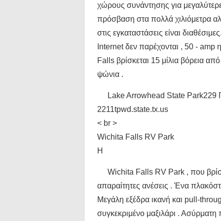
χώρους συνάντησης για μεγαλύτερε
πρόσβαση στα πολλά χιλιόμετρα αλι
στις εγκαταστάσεις είναι διαθέσιμ
Internet δεν παρέχονται , 50 - amp
Falls βρίσκεται 15 μίλια βόρεια απ
ψώνια .
Lake Arrowhead State Park229 Π
2211tpwd.state.tx.us
< br >
Wichita Falls RV Park
Η
Wichita Falls RV Park , που βρί
απαραίτητες ανέσεις . Ένα πλακόσ
Μεγάλη εξέδρα ικανή και pull-throu
συγκεκριμένο μαξιλάρι . Ασύρματη π