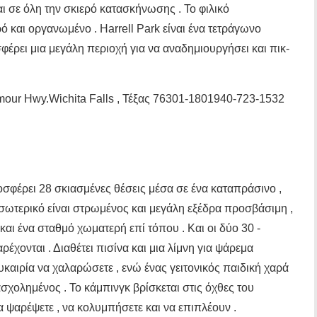
 σε όλη την σκιερό κατασκήνωσης . Το φιλικό
 και οργανωμένο . Harrell Park είναι ένα τετράγωνο
έρει μια μεγάλη περιοχή για να αναδημιουργήσει και πικ-
mour Hwy.Wichita Falls , Τέξας 76301-1801940-723-1532
σφέρει 28 σκιασμένες θέσεις μέσα σε ένα καταπράσινο ,
σωτερικό είναι στρωμένος και μεγάλη εξέδρα προσβάσιμη ,
και ένα σταθμό χωματερή επί τόπου . Και οι δύο 30 -
έχονται . Διαθέτει πισίνα και μια λίμνη για ψάρεμα
υκαιρία να χαλαρώσετε , ενώ ένας γειτονικός παιδική χαρά
σχολημένος . Το κάμπινγκ βρίσκεται στις όχθες του
α ψαρέψετε , να κολυμπήσετε και να επιπλέουν .