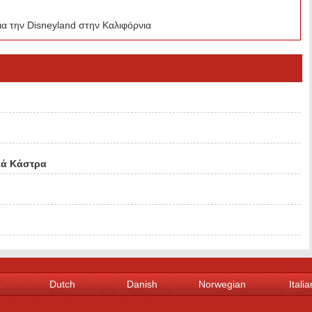
ια την Disneyland στην Καλιφόρνια
κά Κάστρα
Dutch
Danish
Norwegian
Italia
Spanish
Portuguese
Swedish
Gree