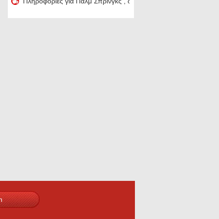
Πληροφορίες για Παλμ Σπρινγκς , στην Καλιφόρνια
n
k