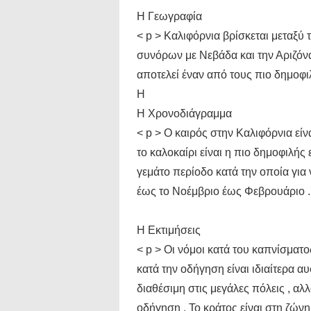
Η Γεωγραφία
< p > Καλιφόρνια βρίσκεται μεταξύ 
συνόρων με Νεβάδα και την Αριζόνα
αποτελεί έναν από τους πιο δημοφι
Η
Η Χρονοδιάγραμμα
< p > Ο καιρός στην Καλιφόρνια είν
το καλοκαίρι είναι η πιο δημοφιλής 
γεμάτο περίοδο κατά την οποία για 
έως το Νοέμβριο έως Φεβρουάριο .
Η Εκτιμήσεις
< p > Οι νόμοι κατά του καπνίσμα
κατά την οδήγηση είναι ιδιαίτερα α
διαθέσιμη στις μεγάλες πόλεις , α
οδήγηση . Το κράτος είναι στη ζών