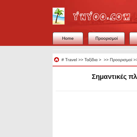
Home
Προορισμοί
Ταξίδια
#
Travel
>>
Ταξίδια
> >>
Προορισμοί
>
Σημαντικές πλ