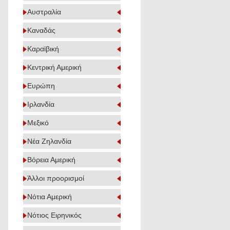
Αυστραλία
Καναδάς
Καραϊβική
Κεντρική Αμερική
Ευρώπη
Ιρλανδία
Μεξικό
Νέα Ζηλανδία
Βόρεια Αμερική
Άλλοι προορισμοί
Νότια Αμερική
Νότιος Ειρηνικός