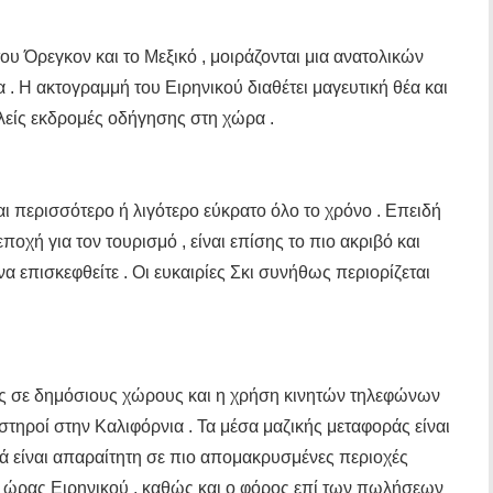
του Όρεγκον και το Μεξικό , μοιράζονται μια ανατολικών
 . Η ακτογραμμή του Ειρηνικού διαθέτει μαγευτική θέα και
λείς εκδρομές οδήγησης στη χώρα .
αι περισσότερο ή λιγότερο εύκρατο όλο το χρόνο . Επειδή
εποχή για τον τουρισμό , είναι επίσης το πιο ακριβό και
να επισκεφθείτε . Οι ευκαιρίες Σκι συνήθως περιορίζεται
τος σε δημόσιους χώρους και η χρήση κινητών τηλεφώνων
υστηροί στην Καλιφόρνια . Τα μέσα μαζικής μεταφοράς είναι
λλά είναι απαραίτητη σε πιο απομακρυσμένες περιοχές
η ώρας Ειρηνικού , καθώς και ο φόρος επί των πωλήσεων