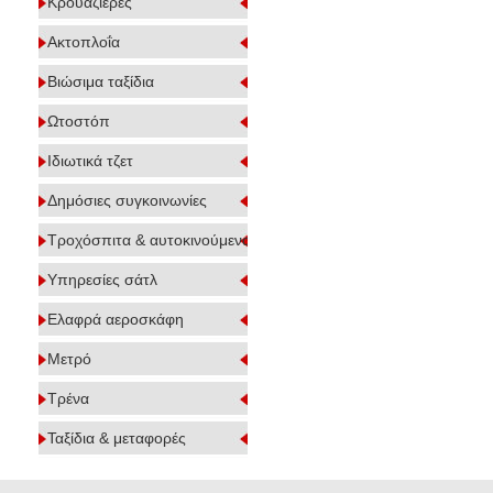
Κρουαζιέρες
Ακτοπλοΐα
Βιώσιμα ταξίδια
Ωτοστόπ
Ιδιωτικά τζετ
Δημόσιες συγκοινωνίες
Τροχόσπιτα & αυτοκινούμενα
Υπηρεσίες σάτλ
Ελαφρά αεροσκάφη
Μετρό
Τρένα
Ταξίδια & μεταφορές