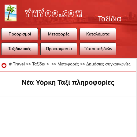
Ταξίδια
Προορισμοί
Μεταφορές
Καταλύματα
Ταξιδιωτικές
Προετοιμασία
Τύποι ταξιδιών
συμβουλές
ταξιδιού
Ταξίδια
#
Travel
>>
Ταξίδια
> >>
Μεταφορές
>>
Δημόσιες συγκοινωνίες
Νέα Υόρκη Ταξί πληροφορίες