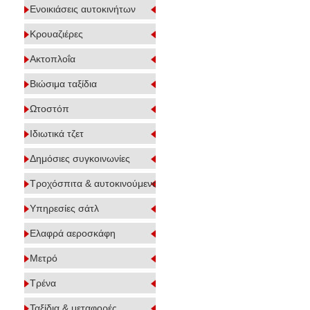
Ενοικιάσεις αυτοκινήτων
Κρουαζιέρες
Ακτοπλοΐα
Βιώσιμα ταξίδια
Ωτοστόπ
Ιδιωτικά τζετ
Δημόσιες συγκοινωνίες
Τροχόσπιτα & αυτοκινούμενα
Υπηρεσίες σάτλ
Ελαφρά αεροσκάφη
Μετρό
Τρένα
Ταξίδια & μεταφορές