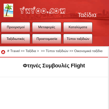
Ταξίδια
Προορισμοί
Μεταφορές
Καταλύματα
Ταξιδιωτικές
Προετοιμασία
Τύποι ταξιδιών
συμβουλές
ταξιδιού
Ταξίδια
#
Travel
>>
Ταξίδια
> >>
Τύποι ταξιδιών
>>
Οικονομικά ταξίδια
Φτηνές Συμβουλές Flight