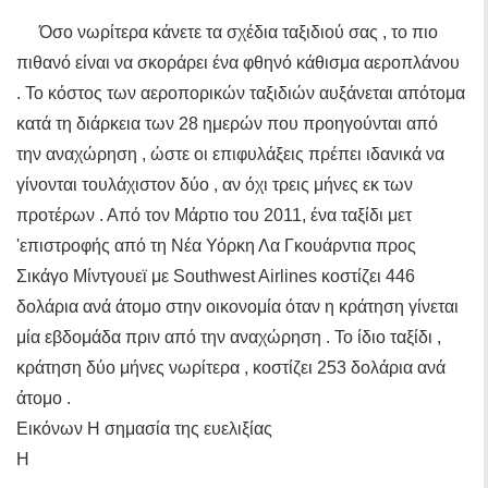
Όσο νωρίτερα κάνετε τα σχέδια ταξιδιού σας , το πιο
πιθανό είναι να σκοράρει ένα φθηνό κάθισμα αεροπλάνου
. Το κόστος των αεροπορικών ταξιδιών αυξάνεται απότομα
κατά τη διάρκεια των 28 ημερών που προηγούνται από
την αναχώρηση , ώστε οι επιφυλάξεις πρέπει ιδανικά να
γίνονται τουλάχιστον δύο , αν όχι τρεις μήνες εκ των
προτέρων . Από τον Μάρτιο του 2011, ένα ταξίδι μετ
'επιστροφής από τη Νέα Υόρκη Λα Γκουάρντια προς
Σικάγο Μίντγουεϊ με Southwest Airlines κοστίζει 446
δολάρια ανά άτομο στην οικονομία όταν η κράτηση γίνεται
μία εβδομάδα πριν από την αναχώρηση . Το ίδιο ταξίδι ,
κράτηση δύο μήνες νωρίτερα , κοστίζει 253 δολάρια ανά
άτομο .
Εικόνων Η σημασία της ευελιξίας
Η