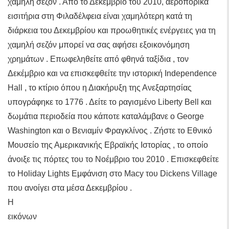
χαμηλή σεζόν . Από το Δεκέμβριο του 2010, αεροπορικά
εισιτήρια στη Φιλαδέλφεια είναι χαμηλότερη κατά τη
διάρκεια του Δεκεμβρίου και προωθητικές ενέργειες για τη
χαμηλή σεζόν μπορεί να σας αφήσει εξοικονόμηση
χρημάτων . Επωφεληθείτε από φθηνά ταξίδια , τον
Δεκέμβριο και να επισκεφθείτε την ιστορική Independence
Hall , το κτίριο όπου η Διακήρυξη της Ανεξαρτησίας
υπογράφηκε το 1776 . Δείτε το ραγισμένο Liberty Bell και
δωμάτια περιοδεία που κάποτε καταλάμβανε ο George
Washington και ο Βενιαμίν Φραγκλίνος . Ζήστε το Εθνικό
Μουσείο της Αμερικανικής Εβραϊκής Ιστορίας , το οποίο
άνοιξε τις πόρτες του το Νοέμβριο του 2010 . Επισκεφθείτε
το Holiday Lights Εμφάνιση στο Macy του Dickens Village
που ανοίγει στα μέσα Δεκεμβρίου .
Η
εικόνων