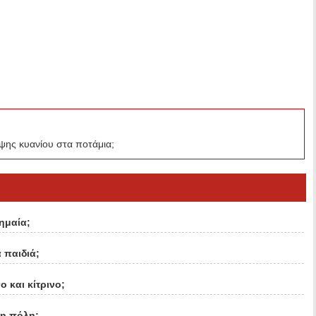
ριψης κυανίου στα ποτάμια;
ημαία;
 παιδιά;
ο και κίτρινο;
νη πόλη;