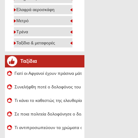
Ελαφρά αεροσκάφη
Μετρό
Τρένα
Ταξίδια & μεταφορές
Ταξίδια
Γιατί οι Αφγανοί έχουν πράσινα μάτια;
Συνελήφθη ποτέ ο δολοφόνος του Green River;
Τι κάνει το καθεστώς της ελευθερίας να φαίνεται πράσινο;
Σε ποια πολιτεία δολοφόνησε ο δολοφόνος του Green River;
Τι αντιπροσωπεύουν τα χρώματα στη σημαία της Σαουδικής Αρ