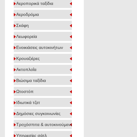
Αεροπορικά ταξίδια
Αεροδρόμια
Σκάφη
Λεωφορεία
Ενοικιάσεις αυτοκινήτων
Κρουαζιέρες
Ακτοπλοΐα
Βιώσιμα ταξίδια
Ωτοστόπ
Ιδιωτικά τζετ
Δημόσιες συγκοινωνίες
Τροχόσπιτα & αυτοκινούμενα
Υπηρεσίες σάτλ