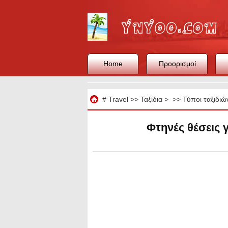
Home
Προορισμοί
Ταξίδια
#
Travel
>>
Ταξίδια
> >>
Τύποι ταξιδιώ
Φτηνές θέσεις 