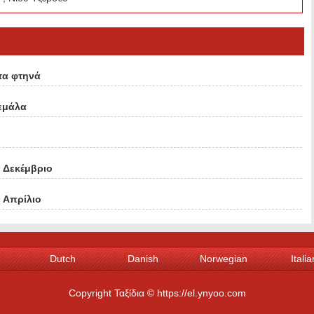
τα φτηνά
εμάλα
ν Δεκέμβριο
ν Απρίλιο
Dutch
Danish
Norwegian
Italia
Spanish
Portuguese
Swedish
Gree
Copyright Ταξίδια © https://el.ynyoo.com