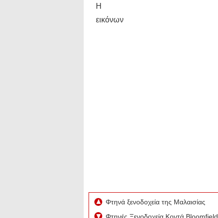
Η
εικόνων
Φτηνά ξενοδοχεία της Μαλαισίας
Φτηνές Ξενοδοχεία Κοντά Bloomfield