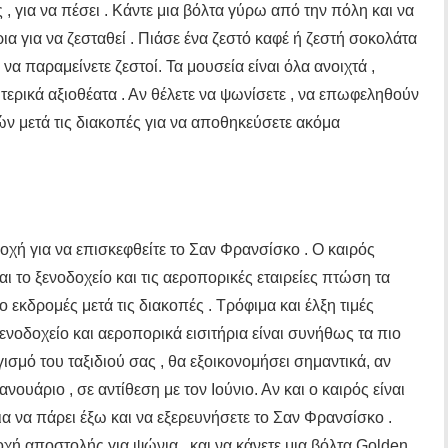
ές , για να πέσει . Κάντε μια βόλτα γύρω από την πόλη και να
ρια για να ζεσταθεί . Πιάσε ένα ζεστό καφέ ή ζεστή σοκολάτα
να παραμείνετε ζεστοί. Τα μουσεία είναι όλα ανοιχτά ,
ερικά αξιοθέατα . Αν θέλετε να ψωνίσετε , να επωφεληθούν
ν μετά τις διακοπές για να αποθηκεύσετε ακόμα
οχή για να επισκεφθείτε το Σαν Φρανσίσκο . Ο καιρός
αι το ξενοδοχείο και τις αεροπορικές εταιρείες πτώση τα
εκδρομές μετά τις διακοπές . Τρόφιμα και έλξη τιμές
ξενοδοχείο και αεροπορικά εισιτήρια είναι συνήθως τα πιο
σμό του ταξιδιού σας , θα εξοικονομήσει σημαντικά, αν
νουάριο , σε αντίθεση με τον Ιούνιο. Αν και ο καιρός είναι
ια να πάρει έξω και να εξερευνήσετε το Σαν Φρανσίσκο .
οχή αποστολής για ψώνια , και να κάνετε μια βόλτα Golden