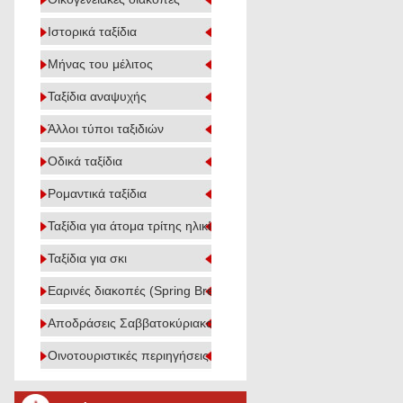
Ιστορικά ταξίδια
Μήνας του μέλιτος
Ταξίδια αναψυχής
Άλλοι τύποι ταξιδιών
Οδικά ταξίδια
Ρομαντικά ταξίδια
Ταξίδια για άτομα τρίτης ηλικίας
Ταξίδια για σκι
Εαρινές διακοπές (Spring Break)
Αποδράσεις Σαββατοκύριακου
Οινοτουριστικές περιηγήσεις