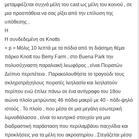
μεταμφιέζεται συχνά μέλη του cast ως μέλη του κοινού , σε
μια προσπάθεια να σας ρίξει από την επίλυση της
υπόθεσης .
Η
Η συνδεδεμένη σε Knotts
< p > Μόλις 10 λεπτά με τα πόδια από τη διάσημη θέμα
πάρκο Knott του Berry Farm , στο Buena Park την
πολυσύχναστη παραλιακή λεωφόρος , είναι Πειρατών
Δείπνο περιπέτεια . Παρακολουθήστε το τραγούδι τους
σκληροτράχηλους πειρατές λεηλασία και λεηλατούν
περίπου ενώ έπλεε πάνω σε ένα αντίγραφο του 18ου
αιώνα πλοίο μετρώντας 46 πόδια μακρύ με 40 - πόδι-ψηλό
ιστούς . Το πλοίο , που μέσα σε μια μεγάλη εσωτερική
λιμνοθάλασσα , είναι το κεντρικό στοιχείο για μια
διαδραστική παράσταση που περιλαμβάνει παιχνίδια και
προκλήσεις για τα μέλη του ακροατηρίου . Στεγάζεται μέσα