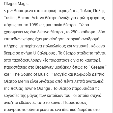
Πληροί Magic
< p > Βασισμένο στο ιστορική περιοχή της Παλιάς Πόλης
Tustin , Encore Δείπνο θέατρο άνοιξε για πρώτη φορά τις
πόρτες του το 1959 ως μια ταινία θέατρο . Τώρα
χρησιμεύει ως ένα δείπνο θέατρο , το 250 - κάθισμα , δύο
επιπέδων χώρος έχει μια αίσθηση ιστορική αναδρομή ,
πλήρης, με περίτεχνα πολυελαίους και ντεμοντέ , κόκκινο
δέρμα σε σχήμα U θαλάμους . Το θέατρο στάδια τα πάντα,
από ταχυδακτυλουργικές παραστάσεις για το καμπαρέ,
παραστάσεις στο Broadway μιούζικαλ όπως το " Grease "
και " The Sound of Music . " Μαγεία και Κωμωδία Δείπνο
Θέατρο Merlin είναι λιγότερο από πέντε λεπτά ανατολικά
της παλιάς Towne Orange . Το θέατρο παρουσιάζει τις
εργασίες της μάγος των κατοίκων του , οι οποίοι συχνά
αναζητά εθελοντές από το κοινό . Παραστάσεις
πραγματοποιούνται μέσα σε ένα ιδιωτικό δωμάτιο στο