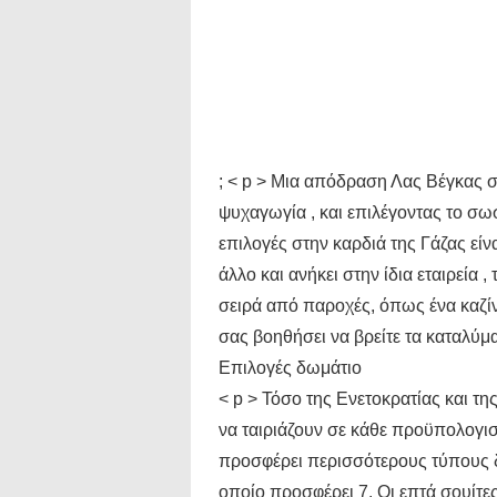
; < p > Μια απόδραση Λας Βέγκας συ
ψυχαγωγία , και επιλέγοντας το σωσ
επιλογές στην καρδιά της Γάζας είνα
άλλο και ανήκει στην ίδια εταιρεία 
σειρά από παροχές, όπως ένα καζίν
σας βοηθήσει να βρείτε τα καταλύμ
Επιλογές δωμάτιο
< p > Τόσο της Ενετοκρατίας και τ
να ταιριάζουν σε κάθε προϋπολογισ
προσφέρει περισσότερους τύπους δω
οποίο προσφέρει 7. Οι επτά σουίτε