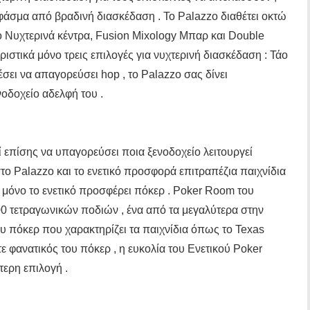
 φάσμα από βραδινή διασκέδαση . Το Palazzo διαθέτει οκτώ
Νυχτερινά κέντρα, Fusion Mixology Μπαρ και Double
ηριστικά μόνο τρεις επιλογές για νυχτερινή διασκέδαση : Τάο
έσει να απαγορεύσει hop , το Palazzo σας δίνει
νοδοχείο αδελφή του .
ί επίσης να υπαγορεύσει ποια ξενοδοχείο λειτουργεί
στο Palazzo και το ενετικό προσφορά επιτραπέζια παιχνίδια
, μόνο το ενετικό προσφέρει πόκερ . Poker Room του
00 τετραγωνικών ποδιών , ένα από τα μεγαλύτερα στην
ου πόκερ που χαρακτηρίζει τα παιχνίδια όπως το Texas
τε φανατικός του πόκερ , η ευκολία του Ενετικού Poker
ερη επιλογή .