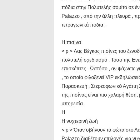
πόδια στην Πολυτελής σουίτα σε ένα
Palazzo , από την άλλη πλευρά , πρ
τετραγωνικά πόδια .
Η πισίνα
< p > Λας Βέγκας πισίνες του ξενοδ
πολυτελή σχεδιασμό . Τόσο της Ενε
επισκέπτες . Ωστόσο , αν ψάχνετε γ
, το οποίο φιλοξενεί VIP εκδηλώσε
Παρασκευή , Στερεοφωνικό Αγάπη Σ
της πισίνας είναι πιο χαλαρή θέση, 
υπηρεσία .
Η
Η νυχτερινή ζωή
< p > Όταν σβήνουν τα φώτα στο Λας
Palazzo διαθέτουν επιλογές για νυ