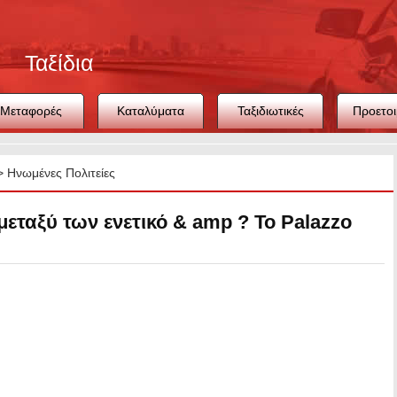
Ταξίδια
Μεταφορές
Καταλύματα
Ταξιδιωτικές
Προετοι
συμβουλές
ταξιδ
>
Ηνωμένες Πολιτείες
μεταξύ των ενετικό & amp ? Το Palazzo