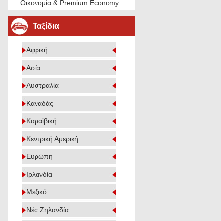
Οικονομία & Premium Economy
Ταξίδια
Αφρική
Ασία
Αυστραλία
Καναδάς
Καραϊβική
Κεντρική Αμερική
Ευρώπη
Ιρλανδία
Μεξικό
Νέα Ζηλανδία