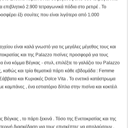
 επιβλητικό 2.900 τετραγωνικά πόδια στο ρετιρέ . Το
οσφέρει έξι σουίτες που είναι λιγότερο από 1.000
οχείου είναι καλά γνωστό για τις μεγάλες μέγεθος τους και
τοκρατίας και της Palazzo πισίνες προσφορά για τους
ια ένα κόμμα Βέγκας - στυλ, επιλέξτε το γαλάζιο του Palazzo
ις, καθώς και τρία θεματικά πάρτι κάθε εβδομάδα : Femme
άββατα και Κυριακές Dolce Vita . Το ενετικό κατάστρωμα
με καμπάνες , ένα εστιατόριο δίπλα στην πισίνα και κοκτέιλ
 Βέγκας , το πάρτι ξεκινά . Τόσο της Ενετοκρατίας και της
χτερινή διασκέδαση για τους επισκέπτες να απολαύσουν ,