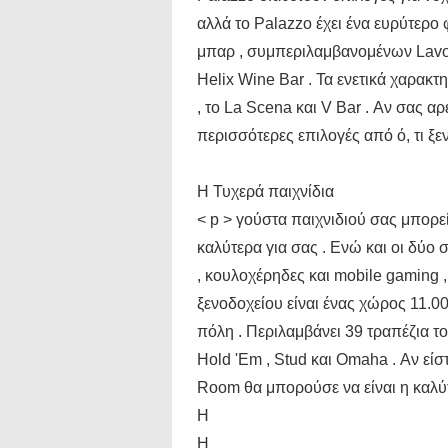
αλλά το Palazzo έχει ένα ευρύτερο
μπαρ , συμπεριλαμβανομένων Lavo 
Helix Wine Bar . Τα ενετικά χαρακτ
, το La Scena και V Bar . Αν σας αρ
περισσότερες επιλογές από ό, τι ξε
Η Τυχερά παιχνίδια
< p > γούστα παιχνιδιού σας μπορε
καλύτερα για σας . Ενώ και οι δύο 
, κουλοχέρηδες και mobile gaming 
ξενοδοχείου είναι ένας χώρος 11.0
πόλη . Περιλαμβάνει 39 τραπέζια τ
Hold 'Em , Stud και Omaha . Αν είσ
Room θα μπορούσε να είναι η καλύτ
Η
Η