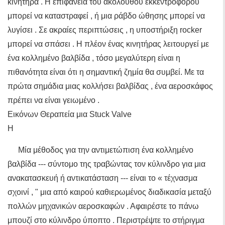
κινητήρα . Η επιφάνεια του ακολούθου εκκεντροφόρου
μπορεί να καταστραφεί , ή μια ράβδο ώθησης μπορεί να
λυγίσει . Σε ακραίες περιπτώσεις , η υποστήριξη rocker
μπορεί να σπάσει . Η πλέον ένας κινητήρας λειτουργεί με
ένα κολλημένο βαλβίδα , τόσο μεγαλύτερη είναι η
πιθανότητα είναι ότι η σημαντική ζημία θα συμβεί. Με τα
πρώτα σημάδια μιας κολλήσει βαλβίδας , ένα αεροσκάφος
πρέπει να είναι γειωμένο .
Εικόνων Θεραπεία μια Stuck Valve
Η
Μία μέθοδος για την αντιμετώπιση ένα κολλημένο
βαλβίδα --- σύντομο της τραβώντας τον κύλινδρο για μια
ανακατασκευή ή αντικατάσταση --- είναι το « τέχνασμα
σχοινί , " μια από καιρού καθιερωμένος διαδικασία μεταξύ
πολλών μηχανικών αεροσκαφών . Αφαιρέστε το πάνω
μπουζί στο κύλινδρο ύποπτο . Περιστρέψτε το στήριγμα