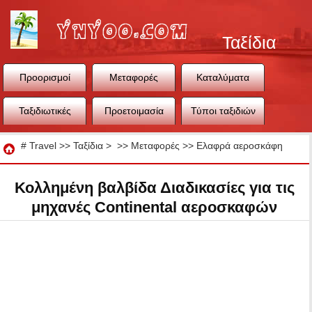
Ταξίδια
Προορισμοί
Μεταφορές
Καταλύματα
Ταξιδιωτικές
Προετοιμασία
Τύποι ταξιδιών
συμβουλές
ταξιδιού
Ταξίδια
#
Travel
>>
Ταξίδια
> >>
Μεταφορές
>>
Ελαφρά αεροσκάφη
Κολλημένη βαλβίδα Διαδικασίες για τις
μηχανές Continental αεροσκαφών